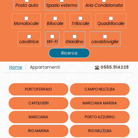
Posto auto
Spazio esterno
Aria Condizionata
Posto auto
Spazio esterno
Aria Condizionata
Monolocale
Bilocale
Trilocale
Quadrilocale
Monolocale
Bilocale
Trilocale
Quadrilocale
Lavatrice
Wi-Fi
Giardino
Lavastoviglie
Lavatrice
Wi-Fi
Giardino
Lavastoviglie
Ricerca
Home
Appartamenti
0565.914228
PORTOFERRAIO
CAMPO NELL'ELBA
CAPOLIVERI
MARCIANA MARINA
MARCIANA
PORTO AZZURRO
RIO MARINA
RIO NELL'ELBA