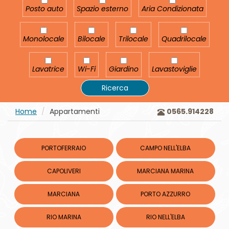
Posto auto
Spazio esterno
Aria Condizionata
Posto auto
Spazio esterno
Aria Condizionata
Monolocale
Bilocale
Trilocale
Quadrilocale
Monolocale
Bilocale
Trilocale
Quadrilocale
Lavatrice
Wi-Fi
Giardino
Lavastoviglie
Lavatrice
Wi-Fi
Giardino
Lavastoviglie
Ricerca
Home
Appartamenti
0565.914228
PORTOFERRAIO
CAMPO NELL'ELBA
CAPOLIVERI
MARCIANA MARINA
MARCIANA
PORTO AZZURRO
RIO MARINA
RIO NELL'ELBA