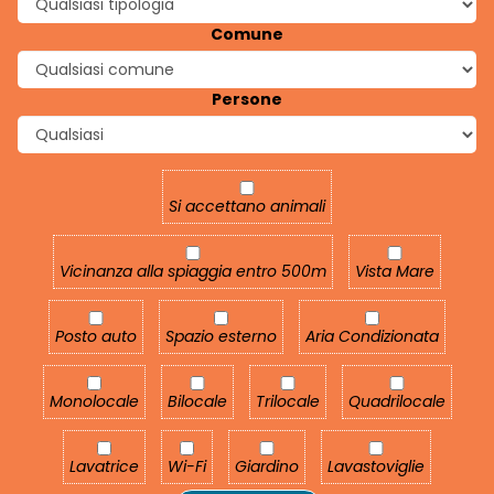
Comune
Persone
Si accettano animali
Si accettano animali
Vicinanza alla spiaggia entro 500m
Vista Mare
Vicinanza alla spiaggia entro 500m
Vista Mare
Posto auto
Spazio esterno
Aria Condizionata
Posto auto
Spazio esterno
Aria Condizionata
Monolocale
Bilocale
Trilocale
Quadrilocale
Monolocale
Bilocale
Trilocale
Quadrilocale
Lavatrice
Wi-Fi
Giardino
Lavastoviglie
Lavatrice
Wi-Fi
Giardino
Lavastoviglie