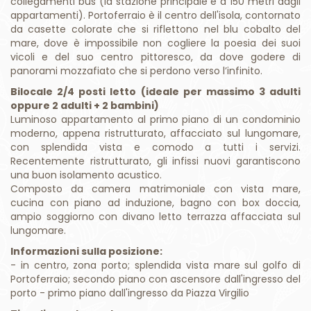
collegamenti bus (la stazione principale è a 150 metri dagli
appartamenti).
Portoferraio è il centro dell'isola, contornato
da casette colorate che si riflettono nel blu cobalto del
mare, dove è impossibile non cogliere la poesia dei suoi
vicoli e del suo centro pittoresco, da dove godere di
panorami mozzafiato che si perdono verso l’infinito.
Bilocale 2/4 posti letto (ideale per massimo 3 adulti
oppure 2 adulti + 2 bambini)
Luminoso appartamento al primo piano di un condominio
moderno, appena ristrutturato, affacciato sul lungomare,
con splendida vista e comodo a tutti i servizi.
Recentemente ristrutturato, gli infissi nuovi garantiscono
una buon isolamento acustico.
Composto da camera matrimoniale con vista mare,
cucina con piano ad induzione, bagno con box doccia,
ampio soggiorno con divano letto terrazza affacciata sul
lungomare.
Informazioni sulla posizione:
- in centro, zona porto; splendida vista mare sul golfo di
Portoferraio;
secondo piano con ascensore dall'ingresso del
porto - primo piano dall'ingresso da Piazza Virgilio