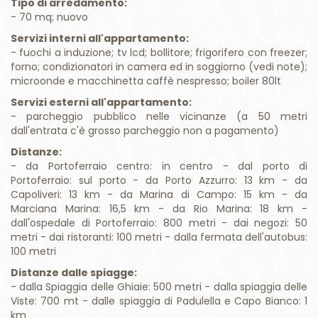
Tipo di arredamento:
- 70 mq; nuovo
Servizi interni all'appartamento:
- fuochi a induzione; tv lcd; bollitore; frigorifero con freezer;
forno; condizionatori in camera ed in soggiorno (vedi note);
microonde e macchinetta caffè nespresso; boiler 80lt
Servizi esterni all'appartamento:
- parcheggio pubblico nelle vicinanze (a 50 metri
dall'entrata c'è grosso parcheggio non a pagamento)
Distanze:
- da Portoferraio centro: in centro - dal porto di
Portoferraio: sul porto - da Porto Azzurro: 13 km - da
Capoliveri: 13 km - da Marina di Campo: 15 km - da
Marciana Marina: 16,5 km - da Rio Marina: 18 km -
dall'ospedale di Portoferraio: 800 metri - dai negozi: 50
metri - dai ristoranti: 100 metri - dalla fermata dell'autobus:
100 metri
Distanze dalle spiagge:
- dalla Spiaggia delle Ghiaie: 500 metri - dalla spiaggia delle
Viste: 700 mt - dalle spiaggia di Padulella e Capo Bianco: 1
km