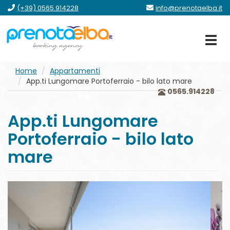
vai
vai
vai
vai
(+39) 0565.914228
info@prenotaelba.it
al
al
al
al
menu
contenuto
form
footer
principale
Home
Appartamenti
App.ti Lungomare Portoferraio - bilo lato mare
0565.914228
App.ti Lungomare
Portoferraio - bilo lato
mare