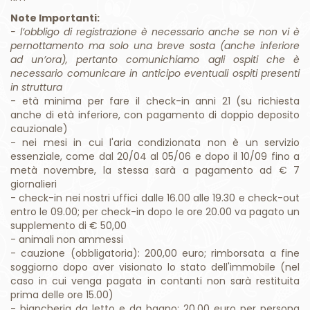
Note Importanti:
- l’obbligo di registrazione è necessario anche se non vi è
pernottamento ma solo una breve sosta (anche inferiore
ad un’ora), pertanto comunichiamo agli ospiti che è
necessario comunicare in anticipo eventuali ospiti presenti
in struttura
- età minima per fare il check-in anni 21 (su richiesta
anche di età inferiore, con pagamento di doppio deposito
cauzionale)
- nei mesi in cui l'aria condizionata non è un servizio
essenziale, come dal 20/04 al 05/06 e dopo il 10/09 fino a
metà novembre, la stessa sarà a pagamento ad € 7
giornalieri
- check-in nei nostri uffici dalle 16.00 alle 19.30 e check-out
entro le 09.00; per check-in dopo le ore 20.00 va pagato un
supplemento di € 50,00
- animali non ammessi
- cauzione (obbligatoria): 200,00 euro; rimborsata a fine
soggiorno dopo aver visionato lo stato dell'immobile (nel
caso in cui venga pagata in contanti non sarà restituita
prima delle ore 15.00)
- biancheria da letto e da bagno: 20,00 euro per persona