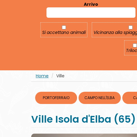
Arrivo
Si accettano animali
Vicinanza alla spi
Si accettano animali
Vicinanza alla spiag
Trilo
Trilo
Home
Ville
PORTOFERRAIO
CAMPO NELL'ELBA
C
Ville Isola d'Elba (65)