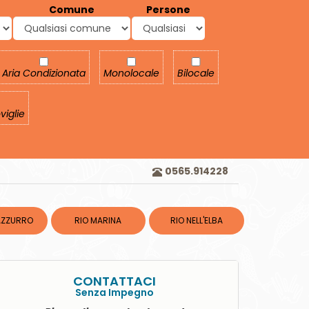
Comune
Persone
Aria Condizionata
Monolocale
Bilocale
Aria Condizionata
Monolocale
Bilocale
oviglie
viglie
0565.914228
AZZURRO
RIO MARINA
RIO NELL'ELBA
CONTATTACI
Senza Impegno