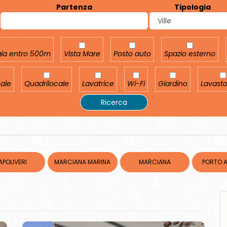
Partenza
Tipologia
aggia entro 500m
Vista Mare
Posto auto
Spazio esterno
gia entro 500m
Vista Mare
Posto auto
Spazio esterno
cale
Quadrilocale
Lavatrice
Wi-Fi
Giardino
Lavast
cale
Quadrilocale
Lavatrice
Wi-Fi
Giardino
Lavasto
Ricerca
APOLIVERI
MARCIANA MARINA
MARCIANA
PORTO 