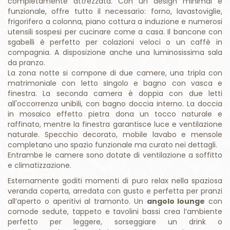
completamente attrezzata. Con un design minimal e
funzionale, offre tutto il necessario: forno, lavastoviglie,
frigorifero a colonna, piano cottura a induzione e numerosi
utensili sospesi per cucinare come a casa. Il bancone con
sgabelli è perfetto per colazioni veloci o un caffè in
compagnia. A disposizione anche una luminosissima sala
da pranzo.
La zona notte si compone di due camere, una tripla con
matrimoniale con letto singolo e bagno con vasca e
finestra. La seconda camera è doppia con due letti
all'occorrenza unibili, con bagno doccia interno. La doccia
in mosaico effetto pietra dona un tocco naturale e
raffinato, mentre la finestra garantisce luce e ventilazione
naturale. Specchio decorato, mobile lavabo e mensole
completano uno spazio funzionale ma curato nei dettagli.
Entrambe le camere sono dotate di ventilazione a soffitto
e climatizzazione.
Esternamente goditi momenti di puro relax nella spaziosa
veranda coperta, arredata con gusto e perfetta per pranzi
all’aperto o aperitivi al tramonto. Un
angolo lounge
con
comode sedute, tappeto e tavolini bassi crea l’ambiente
perfetto per leggere, sorseggiare un drink o