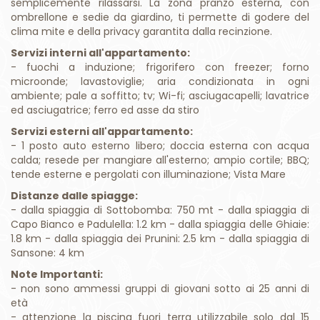
semplicemente rilassarsi. La zona pranzo esterna, con
ombrellone e sedie da giardino, ti permette di godere del
clima mite e della privacy garantita dalla recinzione.
Servizi interni all'appartamento:
- fuochi a induzione; frigorifero con freezer; forno
microonde; lavastoviglie; aria condizionata in ogni
ambiente; pale a soffitto; tv; Wi-fi; asciugacapelli; lavatrice
ed asciugatrice; ferro ed asse da stiro
Servizi esterni all'appartamento:
- 1 posto auto esterno libero; doccia esterna con acqua
calda; resede per mangiare all'esterno; ampio cortile; BBQ;
tende esterne e pergolati con illuminazione; Vista Mare
Distanze dalle spiagge:
- dalla spiaggia di Sottobomba: 750 mt - dalla spiaggia di
Capo Bianco e Padulella: 1.2 km - dalla spiaggia delle Ghiaie:
1.8 km - dalla spiaggia dei Prunini: 2.5 km - dalla spiaggia di
Sansone: 4 km
Note Importanti:
- non sono ammessi gruppi di giovani sotto ai 25 anni di
età
- attenzione la piscina fuori terra utilizzabile solo dal 15