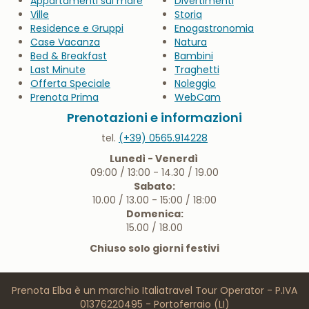
Appartamenti sul mare
Divertimenti
Ville
Storia
Residence e Gruppi
Enogastronomia
Case Vacanza
Natura
Bed & Breakfast
Bambini
Last Minute
Traghetti
Offerta Speciale
Noleggio
Prenota Prima
WebCam
Prenotazioni e informazioni
tel.
(+39) 0565.914228
Lunedì - Venerdì
09:00 / 13:00 - 14.30 / 19.00
Sabato:
10.00 / 13.00 - 15:00 / 18:00
Domenica:
15.00 / 18.00
Chiuso solo giorni festivi
Prenota Elba è un marchio Italiatravel Tour Operator - P.IVA
01376220495 - Portoferraio (LI)