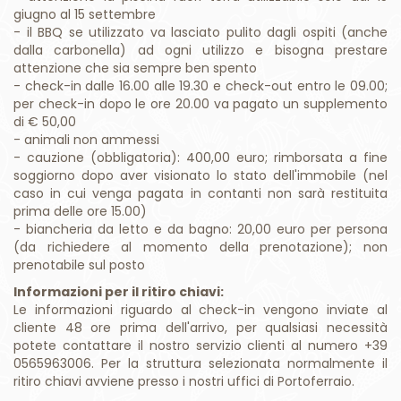
giugno al 15 settembre
- il BBQ se utilizzato va lasciato pulito dagli ospiti (anche
dalla carbonella) ad ogni utilizzo e bisogna prestare
attenzione che sia sempre ben spento
- check-in dalle 16.00 alle 19.30 e check-out entro le 09.00;
per check-in dopo le ore 20.00 va pagato un supplemento
di € 50,00
- animali non ammessi
- cauzione (obbligatoria): 400,00 euro; rimborsata a fine
soggiorno dopo aver visionato lo stato dell'immobile (nel
caso in cui venga pagata in contanti non sarà restituita
prima delle ore 15.00)
- biancheria da letto e da bagno: 20,00 euro per persona
(da richiedere al momento della prenotazione); non
prenotabile sul posto
Informazioni per il ritiro chiavi:
Le informazioni riguardo al check-in vengono inviate al
cliente 48 ore prima dell'arrivo, per qualsiasi necessità
potete contattare il nostro servizio clienti al numero +39
0565963006. Per la struttura selezionata normalmente il
ritiro chiavi avviene presso i nostri uffici di Portoferraio.