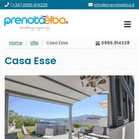
vai
vai
vai
vai
(+39) 0565.914228
info@prenotaelba.it
al
al
al
al
menu
contenuto
form
footer
principale
Home
Ville
Casa Esse
0565.914228
Casa Esse