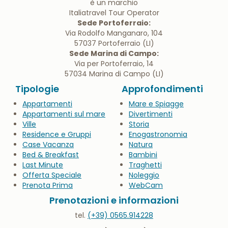
Via Rodolfo Manganaro, 104
57037 Portoferraio (LI)
Sede Marina di Campo:
Via per Portoferraio, 14
57034 Marina di Campo (LI)
Tipologie
Approfondimenti
Appartamenti
Mare e Spiagge
Appartamenti sul mare
Divertimenti
Ville
Storia
Residence e Gruppi
Enogastronomia
Case Vacanza
Natura
Bed & Breakfast
Bambini
Last Minute
Traghetti
Offerta Speciale
Noleggio
Prenota Prima
WebCam
Prenotazioni e informazioni
tel.
(+39) 0565.914228
Lunedì - Venerdì
09:00 / 13:00 - 14.30 / 19.00
Sabato: