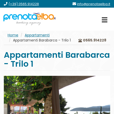
vai
vai
vai
vai
(+39) 0565.914228
info@prenotaelba.it
al
al
al
al
menu
contenuto
form
footer
principale
Home
Appartamenti
Appartamenti Barabarca - Trilo 1
0565.914228
Appartamenti Barabarca
- Trilo 1