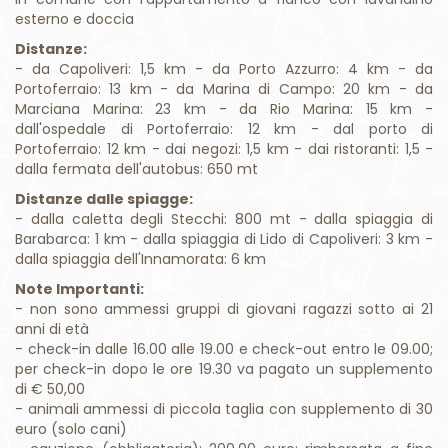
- da Capoliveri: 1,5 km - da Porto Azzurro: 4 km - da
Portoferraio: 13 km - da Marina di Campo: 20 km - da
Marciana Marina: 23 km - da Rio Marina: 15 km -
dall'ospedale di Portoferraio: 12 km - dal porto di
Portoferraio: 12 km - dai negozi: 1,5 km - dai ristoranti: 1,5 -
dalla fermata dell'autobus: 650 mt
Distanze dalle spiagge:
- dalla caletta degli Stecchi: 800 mt - dalla spiaggia di
Barabarca: 1 km - dalla spiaggia di Lido di Capoliveri: 3 km -
dalla spiaggia dell'Innamorata: 6 km
Note Importanti:
- non sono ammessi gruppi di giovani ragazzi sotto ai 21
anni di età
- check-in dalle 16.00 alle 19.00 e check-out entro le 09.00;
per check-in dopo le ore 19.30 va pagato un supplemento
di € 50,00
- animali ammessi di piccola taglia con supplemento di 30
euro (solo cani)
- cauzione (obbligatoria): 200,00 euro; rimborsata a fine
soggiorno dopo aver visionato lo stato dell'immobile (nel
caso in cui venga pagata in contanti non sarà restituita