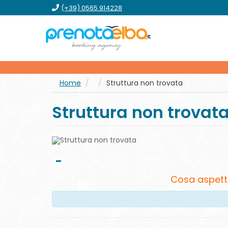
vai
vai
vai
vai
(+39) 0565.914228
al
al
al
al
menu
contenuto
form
footer
principale
Home
Struttura non trovata
Struttura non trovat
-
Cosa aspett