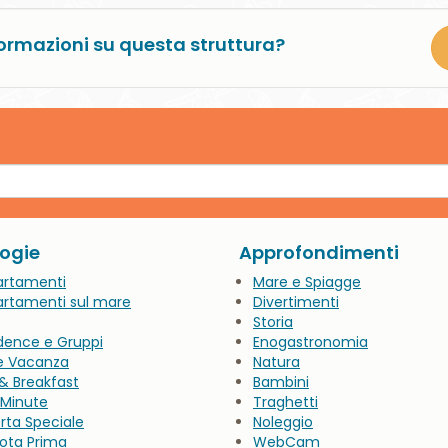
ormazioni su questa struttura?
logie
Approfondimenti
artamenti
Mare e Spiagge
rtamenti sul mare
Divertimenti
Storia
dence e Gruppi
Enogastronomia
e Vacanza
Natura
& Breakfast
Bambini
 Minute
Traghetti
rta Speciale
Noleggio
ota Prima
WebCam