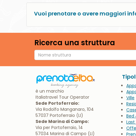
Vuoi prenotare o avere maggiori inf
Ricerca una struttura
Tipo
App
è un marchio
Appa
Italiatravel Tour Operator
Ville
Sede Portoferraio:
Resi
Via Rodolfo Manganaro, 104
Cas
57037 Portoferraio (LI)
Bed 
Sede Marina di Campo:
Last
Via per Portoferraio, 14
Offe
57034 Marina di Campo (LI)
Pren