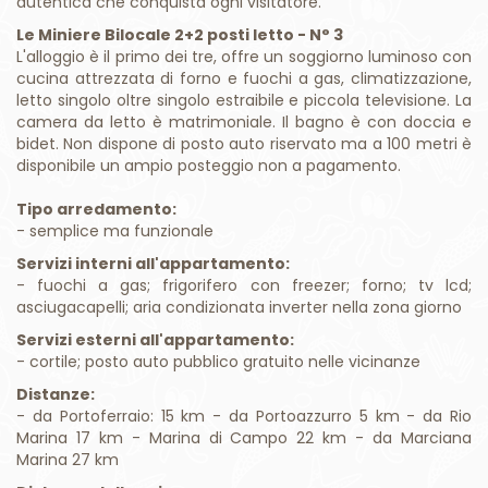
caratteristiche, botteghe artigiane e un’atmosfera
autentica che conquista ogni visitatore.
Le Miniere Bilocale 2+2 posti letto - N° 3
L'alloggio è il primo dei tre, offre un soggiorno luminoso con
cucina attrezzata di forno e fuochi a gas, climatizzazione,
letto singolo oltre singolo estraibile e piccola televisione. La
camera da letto è matrimoniale. Il bagno è con doccia e
bidet. Non dispone di posto auto riservato ma a 100 metri è
disponibile un ampio posteggio non a pagamento.
Tipo arredamento:
- semplice ma funzionale
Servizi interni all'appartamento:
- fuochi a gas; frigorifero con freezer; forno; tv lcd;
asciugacapelli; aria condizionata inverter nella zona giorno
Servizi esterni all'appartamento:
- cortile; posto auto pubblico gratuito nelle vicinanze
Distanze:
- da Portoferraio: 15 km - da Portoazzurro 5 km - da Rio
Marina 17 km - Marina di Campo 22 km - da Marciana