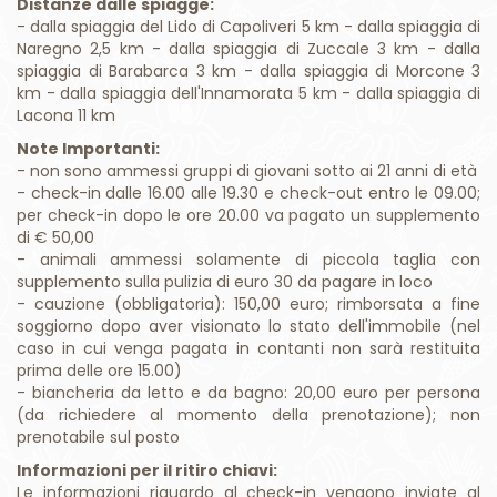
Marina 27 km
Distanze dalle spiagge:
- dalla spiaggia del Lido di Capoliveri 5 km - dalla spiaggia di
Naregno 2,5 km - dalla spiaggia di Zuccale 3 km - dalla
spiaggia di Barabarca 3 km - dalla spiaggia di Morcone 3
km - dalla spiaggia dell'Innamorata 5 km - dalla spiaggia di
Lacona 11 km
Note Importanti:
- non sono ammessi gruppi di giovani sotto ai 21 anni di età
- check-in dalle 16.00 alle 19.30 e check-out entro le 09.00;
per check-in dopo le ore 20.00 va pagato un supplemento
di € 50,00
- animali ammessi solamente di piccola taglia con
supplemento sulla pulizia di euro 30 da pagare in loco
- cauzione (obbligatoria): 150,00 euro; rimborsata a fine
soggiorno dopo aver visionato lo stato dell'immobile (nel
caso in cui venga pagata in contanti non sarà restituita
prima delle ore 15.00)
- biancheria da letto e da bagno: 20,00 euro per persona
(da richiedere al momento della prenotazione); non
prenotabile sul posto