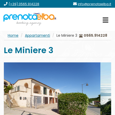
vai
vai
vai
vai
(+39) 0565.914228
info@prenotaelba.it
al
al
al
al
menu
contenuto
form
footer
principale
Home
Appartamenti
Le Miniere 3
0565.914228
Le Miniere 3