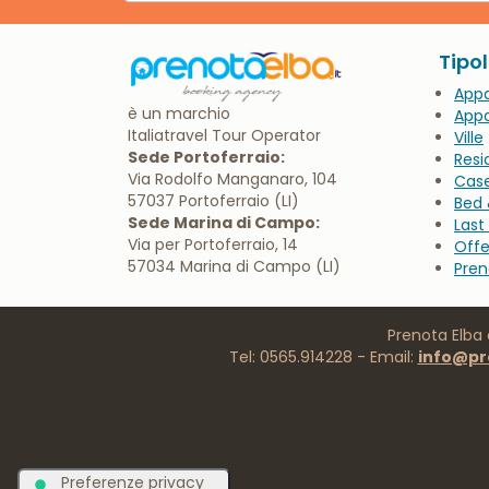
App
è un marchio
Appa
Italiatravel Tour Operator
Ville
Sede Portoferraio:
Resi
Via Rodolfo Manganaro, 104
Cas
57037 Portoferraio (LI)
Bed 
Sede Marina di Campo:
Last
Via per Portoferraio, 14
Offe
57034 Marina di Campo (LI)
Pren
Prenota Elba 
Tel: 0565.914228 - Email:
info@pr