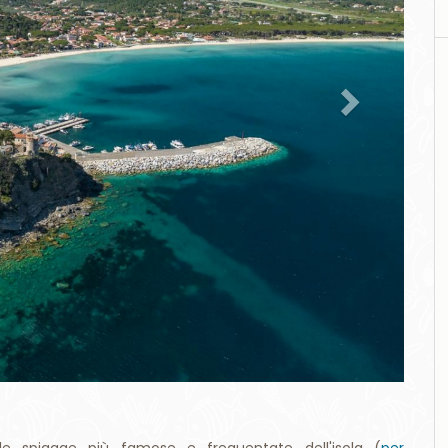
e spiagge più famose e frequentate dell'isola (
per
. Con una lunghezza di circa 1.5 km, questa spiaggia di
 un posto dove rilassarsi e godersi il mare cristallino.
limenti balneari, ristoranti e bar, ma mantiene anche aree