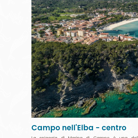
Campo nell'Elba - centro
La spiaggia di Marina di Campo è una dell
approfondimenti link: la regina delle comodità
)
sabbia dorata è ideale per famiglie e per chi cerca
La spiaggia è ben attrezzata, con numerosi stabi