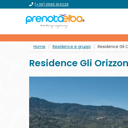
vai
vai
vai
vai
(+39) 0565.914228
al
al
al
al
menu
contenuto
form
footer
principale
Home
Residence e gruppi
Residence Gli O
Residence Gli Orizzon