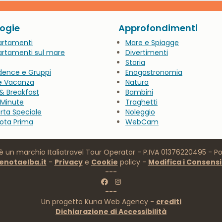
artamenti
Mare e Spiagge
rtamenti sul mare
Divertimenti
Storia
dence e Gruppi
Enogastronomia
e Vacanza
Natura
& Breakfast
Bambini
 Minute
Traghetti
rta Speciale
Noleggio
ota Prima
WebCam
è un marchio Italiatravel Tour Operator - P.IVA 01376220495 - Por
enotaelba.it
-
Privacy
e
Cookie
policy -
Modifica i Consensi
---
---
Un progetto Kuna Web Agency -
crediti
Dichiarazione di Accessibilità