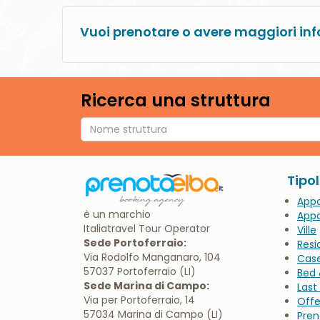
Vuoi prenotare o avere maggiori inf
Ricerca una struttura
Tipo
App
è un marchio
Appa
Italiatravel Tour Operator
Ville
Sede Portoferraio:
Resi
Via Rodolfo Manganaro, 104
Cas
57037 Portoferraio (LI)
Bed 
Sede Marina di Campo:
Last
Via per Portoferraio, 14
Offe
57034 Marina di Campo (LI)
Pren