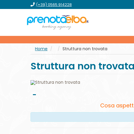
vai
vai
vai
vai
(+39) 0565.914228
al
al
al
al
menu
contenuto
form
footer
principale
Home
Struttura non trovata
Struttura non trovat
-
Cosa aspett