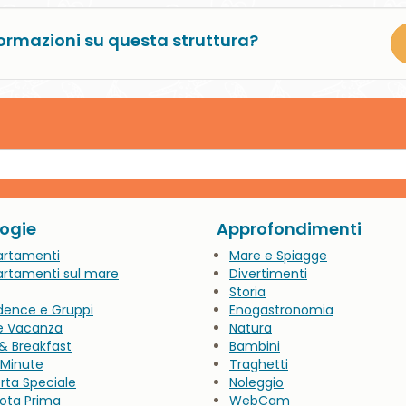
ormazioni su questa struttura?
logie
Approfondimenti
artamenti
Mare e Spiagge
rtamenti sul mare
Divertimenti
Storia
dence e Gruppi
Enogastronomia
e Vacanza
Natura
& Breakfast
Bambini
 Minute
Traghetti
rta Speciale
Noleggio
ota Prima
WebCam