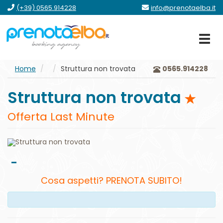
vai
vai
vai
vai
(+39) 0565.914228
info@prenotaelba.it
al
al
al
al
menu
contenuto
form
footer
principale
Home
Struttura non trovata
0565.914228
Struttura non trovata
Offerta Last Minute
-
Cosa aspetti? PRENOTA SUBITO!