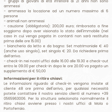
- gruppi di giovani di età inferiore ai 21 anni non sono
ammessi
- ammessa la locazione ad un numero massimo di 6
persone
- animali non ammessi
- cauzione (obbligatoria): 200,00 euro; rimborsata a fine
soggiorno dopo aver visionato lo stato dell'immobile (nel
caso in cui venga pagata in contanti non sarà restituita
prima delle ore 15.00)
- biancheria da letto e da bagno: Set matrimoniale € 40
(anche uso singolo), set singolo € 20. Da richiedere prima
dell’arrivo.
- check-in nei nostri uffici dalle 16.00 alle 19.30 e check-out
entro le 09.00 per check-in dopo le ore 20.00 va pagato un
supplemento di € 50,00
Informazioni per il ritiro chiavi:
Le informazioni riguardo al check-in vengono inviate al
cliente 48 ore prima dell'arrivo, per qualsiasi necessità
potete contattare il nostro servizio clienti al numero +39
0565963006. Per la struttura selezionata normalmente il
ritiro chiavi avviene presso i nostri uffici di Mola o
Portoferraio.