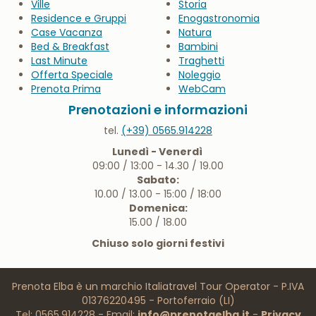
Ville
Storia
Residence e Gruppi
Enogastronomia
Case Vacanza
Natura
Bed & Breakfast
Bambini
Last Minute
Traghetti
Offerta Speciale
Noleggio
Prenota Prima
WebCam
Prenotazioni e informazioni
tel.
(+39) 0565.914228
Lunedì - Venerdì
09:00 / 13:00 - 14.30 / 19.00
Sabato:
10.00 / 13.00 - 15:00 / 18:00
Domenica:
15.00 / 18.00
Chiuso solo giorni festivi
Prenota Elba è un marchio Italiatravel Tour Operator - P.IVA
01376220495 - Portoferraio (LI)
Tel: 0565.914228 - Email:
info@prenotaelba.it
-
Privacy