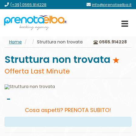
vai
vai
vai
vai
(+39) 0565.914228
info@prenotaelba.it
al
al
al
al
menu
contenuto
form
footer
principale
Home
Struttura non trovata
0565.914228
Struttura non trovata
Offerta Last Minute
-
Cosa aspetti? PRENOTA SUBITO!