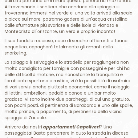
dall'alto potranno ammirare questo panorama mozzafiato.
Attraversando il sentiero che conduce alla spiaggia si
troveranno immersi nel verde e, una volta arrivati alla scala
a picco sul mare, potranno godere di un'acqua cristallina
dalle sfumature più svariate e delle isole di Pianosa e
Montecristo all'orizzonte, un vero e proprio incanto!
Il suo fondale roccioso, ricco di secche affioranti e fauna
acquatica, appagherà totalmente gli amanti dello
snorkeling.
La spiaggia è selvaggia e lo stradello per raggiungerla non
molto consigliato per famiglie con passeggini e per chi ha
delle difficoltà motorie, ma nonostante la tranquillità e
l'ambiente spartano e rustico, vi è la possibilità di usufruire
di vari servizi anche piuttosto economici, come il noleggio
di lettini, ombrelloni, pedalò e canoe e un bar molto
grazioso. Vi sono inoltre due parcheggi, di cui uno gratuito,
con pochi posti, di pertinenza di Barabarca e uno alle spalle,
molto grande, a pagamento, di pertinenza della vicina
spiaggia di Zuccale.
Arrivare dai nostri
appartamenti Capoliveri
? Una
passeggiata! Basta percorrere in auto la strada in discesa