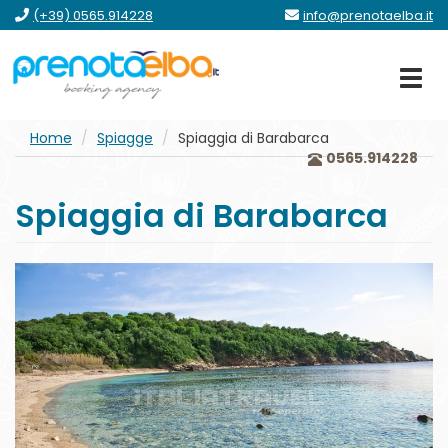
vai
vai
vai
vai
(+39) 0565.914228
info@prenotaelba.it
al
al
al
al
menu
contenuto
form
footer
principale
Home
Spiagge
Spiaggia di Barabarca
0565.914228
Spiaggia di Barabarca