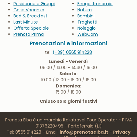
Residence e Gruppi
Enogastronomia
Case Vacanza
Natura
Bed & Breakfast
Bambini
Last Minute
Traghetti
Offerta Speciale
Noleggio
Prenota Prima
WebCam
Prenotazioni e informazioni
tel.
(+39) 0565.914228
Lunedì - Venerdì
09:00 / 13:00 - 14.30 / 19.00
Sabato:
10.00 / 13.00 - 15:00 / 18:00
Domenica:
15.00 / 18.00
Chiuso solo giorni festivi
Prenota Elba è un marchio Italiatravel Tour Operator - P.IVA
01376220495 - Portoferraio (LI)
Tel: 0565.914228 - Email:
info@prenotaelba.it
-
Privacy