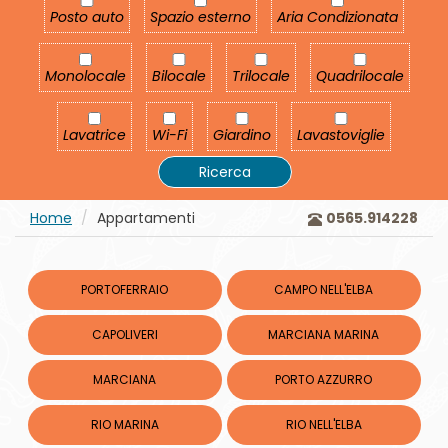
Posto auto
Spazio esterno
Aria Condizionata
Posto auto
Spazio esterno
Aria Condizionata
Monolocale
Bilocale
Trilocale
Quadrilocale
Monolocale
Bilocale
Trilocale
Quadrilocale
Lavatrice
Wi-Fi
Giardino
Lavastoviglie
Lavatrice
Wi-Fi
Giardino
Lavastoviglie
Ricerca
Home
Appartamenti
0565.914228
PORTOFERRAIO
CAMPO NELL'ELBA
CAPOLIVERI
MARCIANA MARINA
MARCIANA
PORTO AZZURRO
RIO MARINA
RIO NELL'ELBA